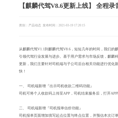
【麒麟代驾V8.6更新上线】 全程
类别：产品动态 发布时间：2021-03-19 17:20:15
从麒麟代驾V1.1到麒麟代驾V8.6，短短几年的时间，我
引领代驾行业发展与进步。基于用户需求与市场反馈，麒麟科
更新，我们主要针对司机端与子公司后台相关功能进行优化
快！
一、 司机端新增『出示司机收款二维码功能』
司机可将个人收款码上传至APP，司机结束服务后，打开AP
二、 司机端新增『司机报单估价功能』
司机报单页面增加填写起点位置与终点位置，并预估本次订