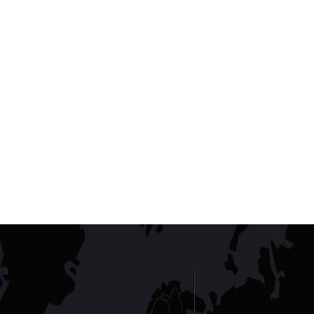
要点......