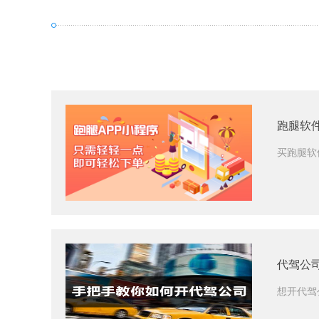
跑腿软
买跑腿软
代驾公
想开代驾